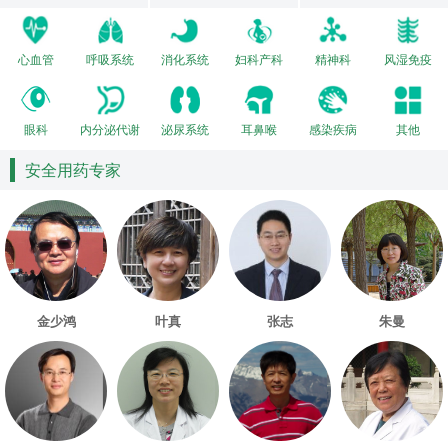
心血管
呼吸系统
消化系统
妇科产科
精神科
风湿免疫
眼科
内分泌代谢
泌尿系统
耳鼻喉
感染疾病
其他
安全用药专家
金少鸿
叶真
张志
朱曼