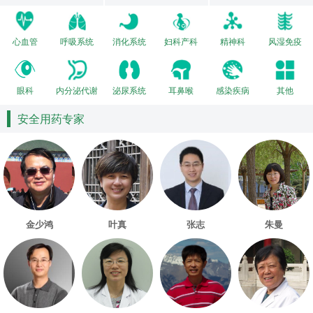
心血管
呼吸系统
消化系统
妇科产科
精神科
风湿免疫
眼科
内分泌代谢
泌尿系统
耳鼻喉
感染疾病
其他
安全用药专家
金少鸿
叶真
张志
朱曼