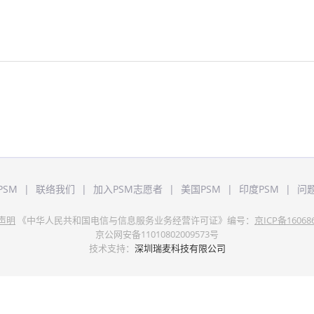
PSM
|
联络我们
|
加入PSM志愿者
|
美国PSM
|
印度PSM
|
问
声明
《中华人民共和国电信与信息服务业务经营许可证》编号：
京ICP备16068
京公网安备11010802009573号
技术支持：
深圳瑞麦科技有限公司