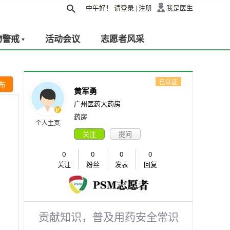
中午好！
请
登录
|
注册
我是医生
物警戒
活动会议
志愿者风采
已认证
布
黄军勇
广州医药大药房
药房
个人主页
关注
提问
0
0
0
0
关注
粉丝
发表
回复
贡献知识，普及用药安全常识