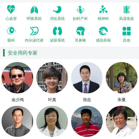
心血管
呼吸系统
消化系统
妇科产科
精神科
风湿免疫
眼科
内分泌代谢
泌尿系统
耳鼻喉
感染疾病
其他
安全用药专家
金少鸿
叶真
张志
朱曼