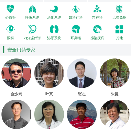
心血管
呼吸系统
消化系统
妇科产科
精神科
风湿免疫
眼科
内分泌代谢
泌尿系统
耳鼻喉
感染疾病
其他
安全用药专家
金少鸿
叶真
张志
朱曼