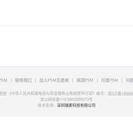
PSM
|
联络我们
|
加入PSM志愿者
|
美国PSM
|
印度PSM
|
问
声明
《中华人民共和国电信与信息服务业务经营许可证》编号：
京ICP备16068
京公网安备11010802009573号
技术支持：
深圳瑞麦科技有限公司