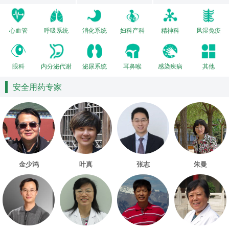
心血管
呼吸系统
消化系统
妇科产科
精神科
风湿免疫
眼科
内分泌代谢
泌尿系统
耳鼻喉
感染疾病
其他
安全用药专家
金少鸿
叶真
张志
朱曼