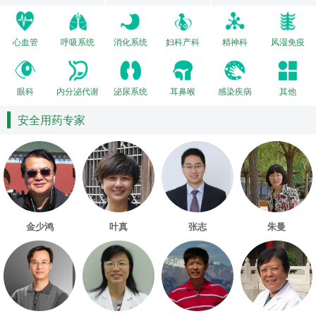
心血管
呼吸系统
消化系统
妇科产科
精神科
风湿免疫
眼科
内分泌代谢
泌尿系统
耳鼻喉
感染疾病
其他
安全用药专家
金少鸿
叶真
张志
朱曼