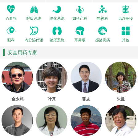
心血管
呼吸系统
消化系统
妇科产科
精神科
风湿免疫
眼科
内分泌代谢
泌尿系统
耳鼻喉
感染疾病
其他
安全用药专家
金少鸿
叶真
张志
朱曼