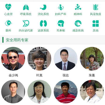
心血管
呼吸系统
消化系统
妇科产科
精神科
风湿免疫
眼科
内分泌代谢
泌尿系统
耳鼻喉
感染疾病
其他
安全用药专家
金少鸿
叶真
张志
朱曼