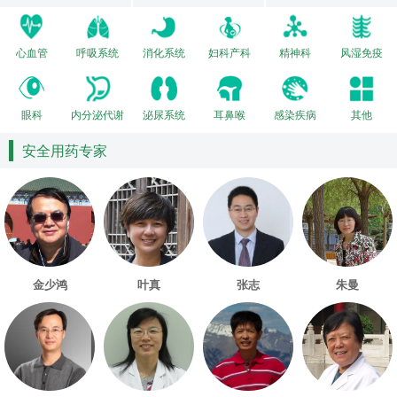
心血管
呼吸系统
消化系统
妇科产科
精神科
风湿免疫
眼科
内分泌代谢
泌尿系统
耳鼻喉
感染疾病
其他
安全用药专家
金少鸿
叶真
张志
朱曼