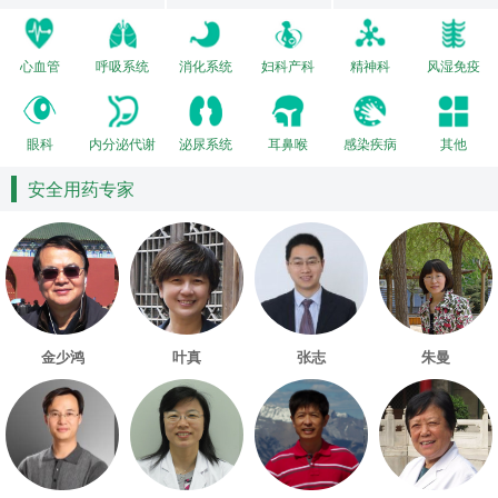
心血管
呼吸系统
消化系统
妇科产科
精神科
风湿免疫
眼科
内分泌代谢
泌尿系统
耳鼻喉
感染疾病
其他
安全用药专家
金少鸿
叶真
张志
朱曼