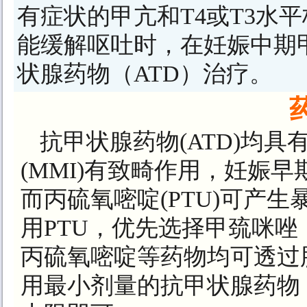
有症状的甲亢和T4或T3水
能缓解呕吐时，在妊娠中期
状腺药物（ATD）治疗。
抗甲状腺药物(ATD)均
(MMI)有致畸作用，妊娠早
而丙硫氧嘧啶(PTU)可产
用PTU，优先选择甲巯咪
丙硫氧嘧啶等药物均可透过
用最小剂量的抗甲状腺药物