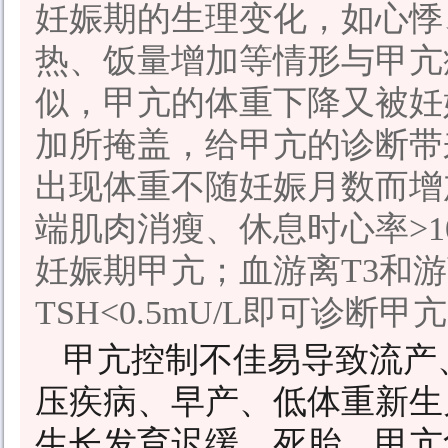
妊娠期的生理变化，如心悸
热、饭量增加等情形与甲亢
似，甲亢的体重下降又被妊
加所掩盖，给甲亢的诊断带
出现体重不随妊娠月数而增
端肌肉消瘦、休息时心率>1
妊娠期甲亢；血游离T3和游
TSH<0.5mU/L即可诊断甲
甲亢控制不佳易导致流产
压疾病、早产、低体重新生
生长发育迟缓、死胎、甲亢