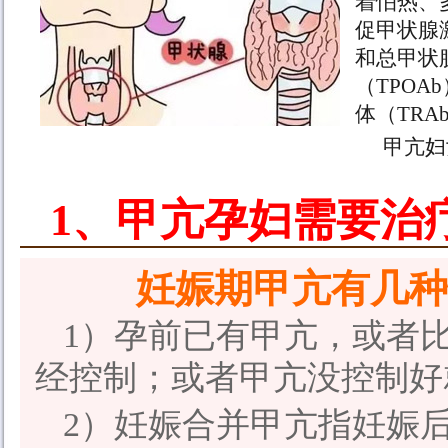
着怕热、
促甲状腺
和总甲状
（TPO
体（TRA
甲亢妇
1、甲亢孕妇需要治
妊娠期甲亢有几种
1）孕前已有甲亢，或者
经控制；或者甲亢没控制好
2）妊娠合并甲亢指妊娠